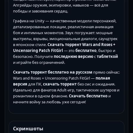
Апгрейды оружия, экипировки, навыков — всё для
победы и завоевания сердец.
Графика на Unity — качественные модели персонажей,
детализированные локации, реалистичная анимация
боя и интимных моментов. Звук погружает: мощные
выстрелы, взрывы, эмоциональные диалоги, саундтрек
в японском стиле.
Скачать торрент Wars and Roses +
Uncensoring Patch FitGirl
— это
бесплатно
, быстро и
безопасно. Получите
последнюю версию
с
таблеткой
и играйте без ограничений.
Скачать торрент бесплатно на русском
прямо сейчас:
Wars and Roses + Uncensoring Patch FitGirl —
полная
версия
для ПК,
скачать торрент
без смс и ожидания.
Идеально для фанатов Adult-игр, тактических шутеров и
романтики в одном флаконе.
Скачать бесплатно
и
начните войну за любовь уже сегодня!
Скриншоты