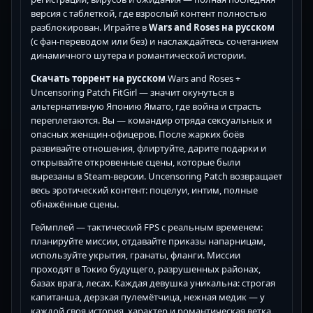
версия с таблеткой, где взрослый контент полностью
разблокирован. Играйте в
Wars and Roses
на русском
(с фан-переводом или без) и наслаждайтесь сочетанием
динамичного шутера и романтической истории.
Скачать торрент на русском
Wars and Roses +
Uncensoring Patch FitGirl — значит окунуться в
альтернативную Японию Ямато, где война и страсть
переплетаются. Вы — командир отряда сексуальных и
опасных женщин-офицеров. После жарких боёв
развивайте отношения, флиртуйте, дарите подарки и
открывайте откровенные сцены, которые были
вырезаны в Steam-версии. Uncensoring Patch возвращает
весь эротический контент: поцелуи, интим, полные
обнажённые сцены.
Геймплей — тактический FPS с реальным временем:
планируйте миссии, отдавайте приказы напарницам,
используйте укрытия, гранаты, фланги. Миссии
проходят в Токио будущего, разрушенных районах,
базах врага, лесах. Каждая девушка уникальна: строгая
капитанша, дерзкая пулемётчица, нежная медик — у
каждой своя история, характер и романтическая ветка.