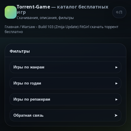
Torrent-Game
— каталог бесплатных
игр
Скачивания, описания, фильтры
Главная
/
Warsaw – Build 103 (Zmija Update) FitGirl скачать торрент
бесплатно
Фильтры
Игры по жанрам
▸
Игры по годам
▸
Игры по репакерам
▸
Обратная связь
➤