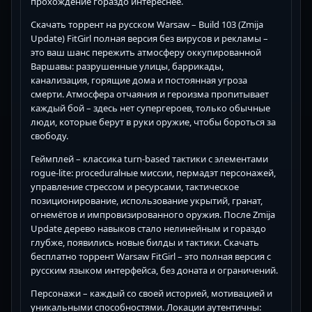
прохождение гораздо интереснее.
Скачать торрент на русском Warsaw – Build 103 (Zmija
Update) FitGirl полная версия без вирусов и рекламы –
это ваш шанс пережить атмосферу оккупированной
Варшавы: разрушенные улицы, баррикады,
канализация, горящие дома и постоянная угроза
смерти. Атмосфера отчаяния и героизма пропитывает
каждый бой – здесь нет супергероев, только обычные
люди, которые берут в руки оружие, чтобы бороться за
свободу.
Геймплей – классика turn-based тактики с элементами
rogue-lite: proceduralные миссии, пермадэт персонажей,
управление стрессом и ресурсами, тактическое
позиционирование, использование укрытий, гранат,
огнемётов и импровизированного оружия. После Zmija
Update дерево навыков стало нелинейным и гораздо
глубже, появились новые билды и тактики. Скачать
бесплатно торрент Warsaw FitGirl – это полная версия с
русским языком интерфейса, без доната и ограничений.
Персонажи – каждый со своей историей, мотивацией и
уникальными способностями. Локации аутентичны: