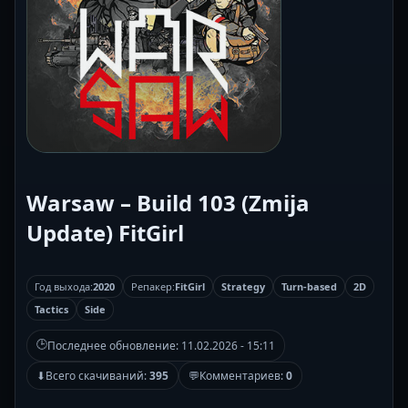
Warsaw – Build 103 (Zmija
Update) FitGirl
Год выхода:
2020
Репакер:
FitGirl
Strategy
Turn-based
2D
Tactics
Side
🕒
Последнее обновление:
11.02.2026 - 15:11
⬇
Всего скачиваний:
395
💬
Комментариев:
0