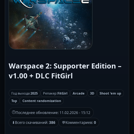
Warspace 2: Supporter Edition –
v1.00 + DLC FitGirl
Год выхода:
2025
Репакер:
FitGirl
Arcade
3D
Shoot 'em up
Top
Content randomization
🕒
Последнее обновление:
11.02.2026 - 15:12
⬇
Всего скачиваний:
386
💬
Комментариев:
0