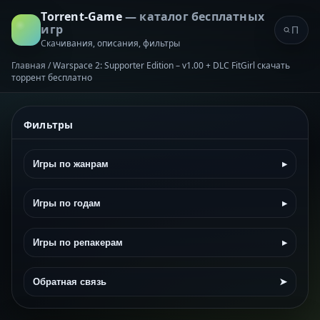
Torrent-Game
— каталог бесплатных
игр
Скачивания, описания, фильтры
Главная
/
Warspace 2: Supporter Edition – v1.00 + DLC FitGirl скачать
торрент бесплатно
Фильтры
Игры по жанрам
▸
Игры по годам
▸
Игры по репакерам
▸
Обратная связь
➤