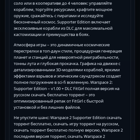
соло или в кооперативе до 4 человек: управляйте
кораблем, торгуйте ресурсами, крафтите мощное
оружие, сражайтесь с пиратами и исследуйте
бесконечный космос. Supporter Edition включает
эксклюзивные корабли из DLC для максимальной
кастомизации и преимущества в боях.
Атмосфера игры – это динамичные космические
перестрелки в топ-даун стиле, процедурная генерация
планет и станций для невероятной реиграбельности,
тонны лута и глубокая прокачка. Графика на движке с
детализированными 3D-моделями кораблей, яркими
эффектами взрывов и эпическим саундтреком создает
полное погружение в sci-fi вселенную. Warspace 2:
Supporter Edition – v1.00 + DLC FitGirl полная версия на
русском скачать бесплатно торрент – это
оптимизированный репак от FitGirl с быстрой
установкой и без лишних файлов.
Не упустите шанс: Warspace 2 Supporter Edition скачать
торрент бесплатно, скачать игру торрент на русском,
скачать торрент бесплатно полную версию, Warspace 2
последняя версия торрент, скачать Warspace 2