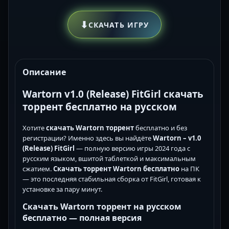
⬇
СКАЧАТЬ ИГРУ
Описание
Wartorn v1.0 (Release) FitGirl скачать
торрент бесплатно на русском
Хотите
скачать Wartorn торрент
бесплатно и без
регистрации? Именно здесь вы найдёте
Wartorn – v1.0
(Release) FitGirl
— полную версию игры 2024 года с
русским языком, вшитой таблеткой и максимальным
сжатием.
Скачать торрент Wartorn бесплатно
на ПК
— это последняя стабильная сборка от FitGirl, готовая к
установке за пару минут.
Скачать Wartorn торрент на русском
бесплатно — полная версия