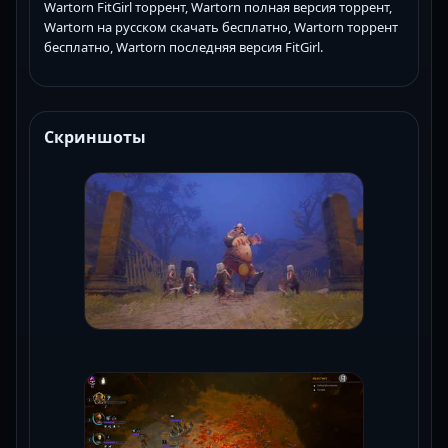
Wartorn FitGirl торрент, Wartorn полная версия торрент,
Wartorn на русском скачать бесплатно, Wartorn торрент
бесплатно, Wartorn последняя версия FitGirl.
Скриншоты