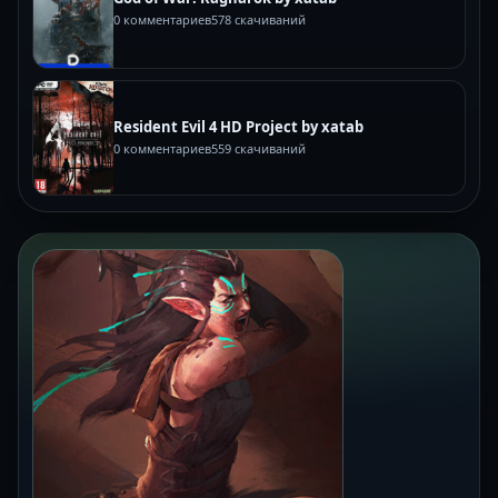
0 комментариев
578 скачиваний
Resident Evil 4 HD Project by xatab
0 комментариев
559 скачиваний