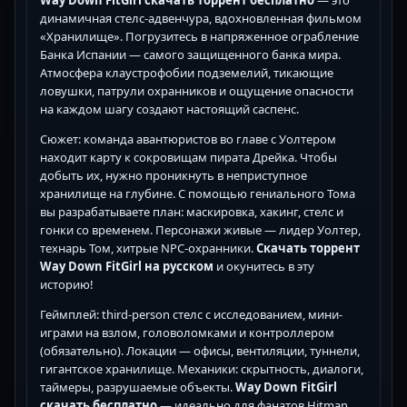
динамичная стелс-адвенчура, вдохновленная фильмом
«Хранилище». Погрузитесь в напряженное ограбление
Банка Испании — самого защищенного банка мира.
Атмосфера клаустрофобии подземелий, тикающие
ловушки, патрули охранников и ощущение опасности
на каждом шагу создают настоящий саспенс.
Сюжет: команда авантюристов во главе с Уолтером
находит карту к сокровищам пирата Дрейка. Чтобы
добыть их, нужно проникнуть в неприступное
хранилище на глубине. С помощью гениального Тома
вы разрабатываете план: маскировка, хакинг, стелс и
гонки со временем. Персонажи живые — лидер Уолтер,
технарь Том, хитрые NPC-охранники.
Скачать торрент
Way Down FitGirl на русском
и окунитесь в эту
историю!
Геймплей: third-person стелс с исследованием, мини-
играми на взлом, головоломками и контроллером
(обязательно). Локации — офисы, вентиляции, туннели,
гигантское хранилище. Механики: скрытность, диалоги,
таймеры, разрушаемые объекты.
Way Down FitGirl
скачать бесплатно
— идеально для фанатов Hitman,