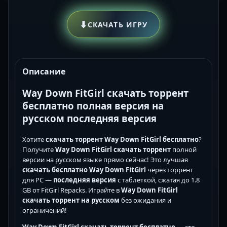
⬇
СКАЧАТЬ ИГРУ
Описание
Way Down FitGirl скачать торрент
бесплатно полная версия на
русском последняя версия
Хотите
скачать торрент Way Down FitGirl бесплатно
?
Получите
Way Down FitGirl скачать торрент
полной
версии на русском языке прямо сейчас! Это лучшая
скачать бесплатно Way Down FitGirl
через торрент
для PC —
последняя версия
с таблеткой, сжатая до 1.8
GB от FitGirl Repacks. Играйте в
Way Down FitGirl
скачать торрент на русском
без ожидания и
ограничений!
Way Down FitGirl скачать торрент бесплатно
— это