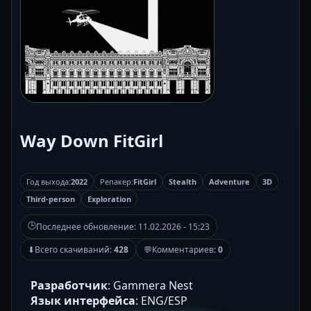
Way Down FitGirl
Год выхода:
2022
Репакер:
FitGirl
Stealth
Adventure
3D
Third-person
Exploration
🕒
Последнее обновление:
11.02.2026 - 15:23
⬇
Всего скачиваний:
428
💬
Комментариев:
0
Разработчик
: Gammera Nest
Язык интерфейса
: ENG/ESP