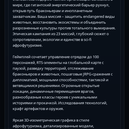
мире, где гигантский энергетический барьер рухнул,
открыв путь браконьерам и инопланетным
захватчикам. Ваша миссия – защитить endangered виды
животных, восстановить экосистемы и объединить
разрозненные культуры против тотального вымирания.
Эпическая кампания из 23 миссий, глубокий сюжет о
сопротивлении, экологии и единстве в sci-fi
афрофутуризме.
Геймплей сочетает управление отрядом до 100
персонажей, RTS-элементы на глобальной карте с
паузой, разведку территорий, отслеживание
браконьеров и животных, пошаговые JRPG-сражения с
дипломатией, мощными способностями, тактикой и
ветвящимися решениями. Огромные открытые
локации, динамичные перемещения врагов,
разнообразные классы героев с уникальными
историями и прокачкой. Исследования технологий,
крафт артефактов и оружия.
Яркая 3D-изометрическая графика в стиле
афрофутуризма, детализированные модели,