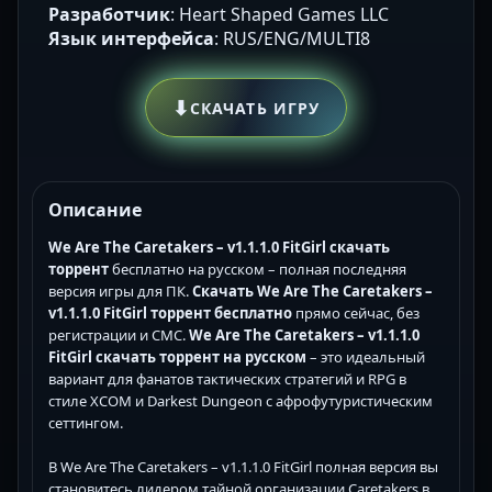
Разработчик
: Heart Shaped Games LLC
Язык интерфейса
: RUS/ENG/MULTI8
⬇
СКАЧАТЬ ИГРУ
Описание
We Are The Caretakers – v1.1.1.0 FitGirl скачать
торрент
бесплатно на русском – полная последняя
версия игры для ПК.
Скачать We Are The Caretakers –
v1.1.1.0 FitGirl торрент бесплатно
прямо сейчас, без
регистрации и СМС.
We Are The Caretakers – v1.1.1.0
FitGirl скачать торрент на русском
– это идеальный
вариант для фанатов тактических стратегий и RPG в
стиле XCOM и Darkest Dungeon с афрофутуристическим
сеттингом.
В We Are The Caretakers – v1.1.1.0 FitGirl полная версия вы
становитесь лидером тайной организации Caretakers в