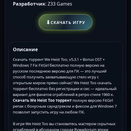
Разработчик
: Z33 Games
⬇
СКАЧАТЬ ИГРУ
Описание
Скачать торрент We Heist Too, v5.3.1 + Bonus OST +
Windows 7 Fix FitGirl бесплатно полную версию на
русском последнюю версию для ПК — это лучший
способ получить захватывающую стелс-игру с
открытым миром прямо сейчас! We Heist Too скачать
торрент бесплатно без регистрации и смс — идеальный
вариант для фанатов ограблений в ретро-стиле 1960-х.
Скачать We Heist Too торрент
полную версию FitGirl
репак с бонусным саундтреком и фиксом для Windows 7
позволит запустить игру на любом ПК.
В игре We Heist Too вы становитесь мастером скрытных
ограблений в абсурдном городе Rywadorium эпохи