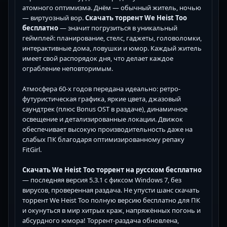
атомного оптимизма. Днём — обычный житель, ночью
— виртуозный вор.
Скачать торрент We Heist Too
бесплатно
— значит погрузиться в уникальный
геймплей: планирование, стелс, гаджеты, головоломки,
интерактивные дома, ловушки и юмор. Каждый житель
имеет свой распорядок дня, что делает каждое
ограбление неповторимым.
Атмосфера 60-х годов передана идеально: ретро-
футуристическая графика, яркие цвета, джазовый
саундтрек (плюс Bonus OST в раздаче), динамичное
освещение и детализированные локации. Движок
обеспечивает высокую производительность даже на
слабых ПК благодаря оптимизированному репаку
FitGirl.
Скачать We Heist Too торрент на русском бесплатно
— последняя версия 5.3.1 с фиксом Windows 7, без
вирусов, проверенная раздача. Не упусти шанс скачать
торрент We Heist Too полную версию бесплатно для ПК
и окунуться в мир хитрых краж, напряжённых погонь и
абсурдного юмора! Торрент-раздача обновлена,