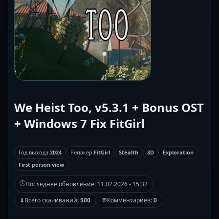
We Heist Too, v5.3.1 + Bonus OST
+ Windows 7 Fix FitGirl
Год выхода:
2024
Репакер:
FitGirl
Stealth
3D
Exploration
First person view
🕒
Последнее обновление:
11.02.2026 - 15:32
⬇
Всего скачиваний:
500
💬
Комментариев:
0