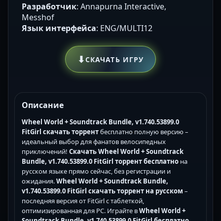
Разработчик
: Annapurna Interactive,
Messhof
Язык интерфейса
: ENG/MULTI12
⬇
СКАЧАТЬ ИГРУ
Описание
Wheel World + Soundtrack Bundle, v1.740.53899.0
FitGirl скачать торрент
бесплатно полную версию –
идеальный выбор для фанатов велосипедных
приключений!
Скачать Wheel World + Soundtrack
Bundle, v1.740.53899.0 FitGirl торрент бесплатно
на
русском языке прямо сейчас, без регистрации и
ожидания.
Wheel World + Soundtrack Bundle,
v1.740.53899.0 FitGirl скачать торрент на русском
–
последняя версия от FitGirl с таблеткой,
оптимизированная для PC. Играйте в
Wheel World +
Soundtrack Bundle, v1.740.53899.0 FitGirl бесплатно
–