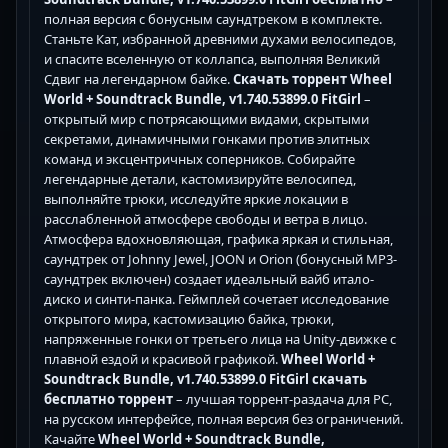
полная версия с бонусным саундтреком в комплекте.
Станьте Кат, избранной древними духами велосипедов,
и спасите вселенную от коллапса, выполняя Великий
Сдвиг на легендарном байке.
Скачать торрент Wheel
World + Soundtrack Bundle, v1.740.53899.0 FitGirl
–
открытый мир с потрясающими видами, скрытыми
секретами, динамичными гонками против элитных
команд и эксцентричных соперников. Собирайте
легендарные детали, кастомизируйте велосипед,
выполняйте трюки, исследуйте яркие локации в
расслабленной атмосфере свободы и ветра в лицо.
Атмосфера вдохновляющая, графика яркая и стильная,
саундтрек от Johnny Jewel, JOON и Orion (бонусный MP3-
саундтрек включен) создает идеальный вайб итало-
диско и синти-панка. Геймплей сочетает исследование
открытого мира, кастомизацию байка, трюки,
напряженные гонки от третьего лица на Unity-движке с
плавной ездой и красивой графикой.
Wheel World +
Soundtrack Bundle, v1.740.53899.0 FitGirl скачать
бесплатно торрент
– лучшая торрент-раздача для PC,
на русском интерфейсе, полная версия без ограничений.
Качайте
Wheel World + Soundtrack Bundle,