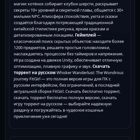
магии: котёнок собирает клубки шерсти, раскрывает
секреты 10+ уровней и секретной главы, общается с 30+
милыми NPC. Атмосфера спокойствия, уюта и сказки
создаётся благодаря потрясающей традиционной
китайской стилистике рисунка, ярким краскам и
детализированным локациям.
Геймплей
—
классический поиск скрытых объектов: находите более
1200 предметов, решаете простые головоломки,
наслаждаетесь процессом без таймеров и напряжения.
Игра создана на движке Unity, обеспечивает отличную
оптимизацию, плавную графику и звук.
Скачать
торрент на русском
Whisker Wanderlust: The Wondrous
Journey FitGirl — это полная версия игры для ПК с
русским интерфейсом, без ограничений, в последней
актуальной сборке FitGirl. Скачать бесплатно торрент,
скачать торрент бесплатно полную версию, скачать
игру торрент на русском — выбирайте надёжную
раздачу и погружайтесь в чудесное кошачье
приключение уже сегодня!