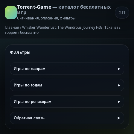
Torrent-Game
— каталог бесплатных
игр
Скачивания, описания, фильтры
Главная
/
Whisker Wanderlust: The Wondrous Journey FitGirl скачать
торрент бесплатно
Фильтры
Игры по жанрам
▸
Игры по годам
▸
Игры по репакерам
▸
Обратная связь
➤