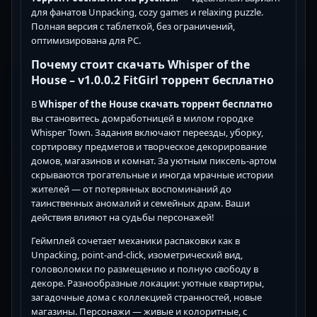
для фанатов Unpacking, cozy games и relaxing puzzle.
Полная версия с таблеткой, без ограничений,
оптимизирована для PC.
Почему стоит скачать Whisper of the
House – v1.0.0.2 FitGirl торрент бесплатно
В
Whisper of the House скачать торрент бесплатно
вы становитесь домработницей в милом городке
Whisper Town. Задания включают переезды, уборку,
сортировку предметов и творческое декорирование
домов, магазинов и комнат. За уютным пиксель-артом
скрываются трогательные и иногда мрачные истории
жителей — от потерянных воспоминаний до
таинственных аномалий и семейных драм. Ваши
действия влияют на судьбы персонажей!
Геймплей сочетает механики распаковки как в
Unpacking, point-and-click, изометрический вид,
головоломки по размещению и полную свободу в
декоре. Разнообразные локации: уютные квартиры,
загадочные дома с коллекцией странностей, новые
магазины. Персонажи — живые и колоритные, с