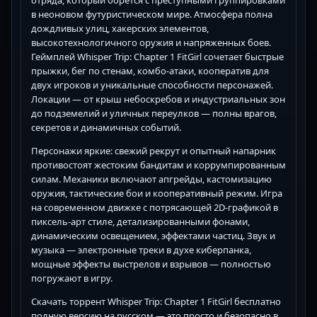
отряда, который борется с преступными группировками
в неоновом футуристическом мире. Атмосфера полна
дождливых улиц, хакерских элементов,
высокотехнологичного оружия и напряженных боев.
Геймплей Whisper Trip: Chapter 1 FitGirl сочетает быстрые
прыжки, бег по стенам, комбо-атаки, кооператив для
двух игроков и уникальные способности персонажей.
Локации — от крыш небоскребов и индустриальных зон
до подземелий и уличных переулков — полны врагов,
секретов и динамичных событий.
Персонажи яркие: свежий рекрут и опытный напарник
противостоят жестоким бандитам и коррумпированным
силам. Механики включают апгрейды, кастомизацию
оружия, тактические бои и кооперативный режим. Игра
на современном движке с потрясающей 2D-графикой в
пиксель-арт стиле, детализированными фонами,
динамическим освещением, эффектами частиц. Звук и
музыка — электронные треки в духе киберпанка,
мощные эффекты выстрелов и взрывов — полностью
погружают в игру.
Скачать торрент Whisper Trip: Chapter 1 FitGirl бесплатно
полную версию на русском — это просто и безопасно в