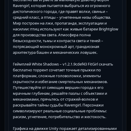
Ravengirl, которая пытается выбраться из огромного
дистопического города, где правят волки, свиньи –
средний класс, а птицы – угнетенные низы общества.
Мир построен на лжи, пропаганде, эксплуатации и
насилии: птиц используют как живые батареи Brightglow
для производства света. Атмосфера полна
безысходности, тьмы и контраста света и теней –
потрясающий монохромный арт, грандиозная
архитектура башен и механических ловушек.
Геймплей White Shadows – v1.2.1.9cdef43 FitGirl скачать
бесплатно торрент сочетает точные прыжки по
платформам, сложные головоломки, элементы
скрытности и избегание смертельных механизмов.
Путешествуйте от сияющих вершин города к его
мрачным глубинам, решайте пазлы с объектами и
механизмами, прячьтесь от стражей-волков и
раскрывайте тайны судьбы Ravengirl. Персонажи
символизируют реальные социальные проблемы:
расизм, угнетение, потребительство и жестокость.
Графика на движке Unity поражает детализированными