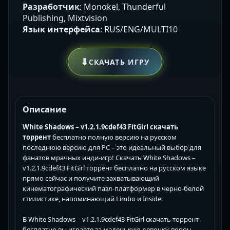
Разработчик
: Monokel, Thunderful
Publishing, Mixtvision
Язык интерфейса
: RUS/ENG/MULTI10
⬇
СКАЧАТЬ ИГРУ
Описание
White Shadows – v1.2.1.9cdef43 FitGirl скачать
торрент
бесплатно полную версию на русском
последнюю версию для PC – это идеальный выбор для
фанатов мрачных инди-игр! Скачать White Shadows –
v1.2.1.9cdef43 FitGirl торрент бесплатно на русском языке
прямо сейчас и получите захватывающий
кинематографический пазл-платформер в черно-белой
стилистике, напоминающий Limbo и Inside.
В White Shadows – v1.2.1.9cdef43 FitGirl скачать торрент
бесплатно вы играете за маленькую девочку-ворон