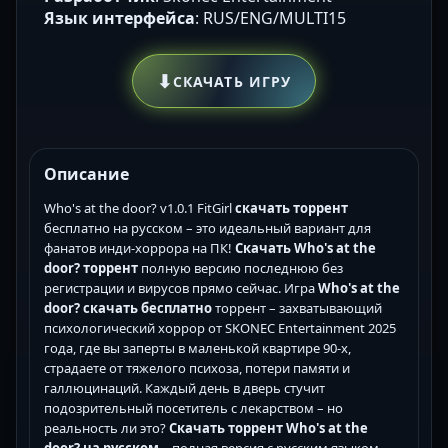
Язык интерфейса
: RUS/ENG/MULTI15
⬇
СКАЧАТЬ ИГРУ
Описание
Who's at the door? v1.0.1 FitGirl
скачать торрент
бесплатно на русском – это идеальный вариант для
фанатов инди-хоррора на ПК!
Скачать Who's at the
door? торрент
полную версию последнюю без
регистрации и вирусов прямо сейчас. Игра
Who's at the
door? скачать бесплатно
торрент – захватывающий
психологический хоррор от SKONEC Entertainment 2025
года, где вы заперты в маленькой квартире 90-х,
страдаете от тяжелого психоза, потери памяти и
галлюцинаций. Каждый день в дверь стучит
подозрительный посетитель с лекарством – но
реальность ли это?
Скачать торрент Who's at the