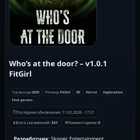
Who’s at the door? – v1.0.1
FitGirl
Год выхода:
2025
Репакер:
FitGirl
3D
Horror
Exploration
First-person
🕒
Последнее обновление:
11.02.2026 - 17:21
⬇
Всего скачиваний:
341
💬
Комментариев:
0
Разработчик
: Skonec Entertainment