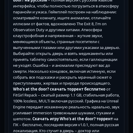
door? на русском
– полная версия с русским языком
интерфейса, чтобы полностью погрузиться в атмосферу
паранойи и ужаса. Геймплей построен на наблюдении:
осматривайте комнату, ищите аномалии, отличайте
иллюзии от фактов, вдохновлено The Exit 8, I'm on
Observation Duty и другими хитами. Атмосфера
клаустрофобная и напряженная – жуткие звуки,
меняющиеся объекты, странные посетители с
выпученными глазами или другими ужасами за дверью.
Выбирайте: открыть дверь и взять медикаменты или
принять таблетку самостоятельно, если галлюцинации
не уходят. Ошибка – и аномалии преследуют вас до
смерти. Несколько концовок, включая истинную, если
собрать все подсказки и раскрыть мрачный сюжет о
преступлениях, жертвах и природе происходящего.
Who's at the door? скачать торрент бесплатно
от
FitGirl Repack – сжатый размер 1.1 GB, стабильная работа,
100% lossless, MULTi включая русский. Графика на Unreal
Engine передает искаженную реальность идеально, звук
усиливает immersion тревожными шумами, стуками и
шепотом.
Скачать игру Who's at the door? торрент
на
ПК – бесплатно, последняя версия v1.0.1, полная русская
локализация. Кто стучит в дверь – доктор или