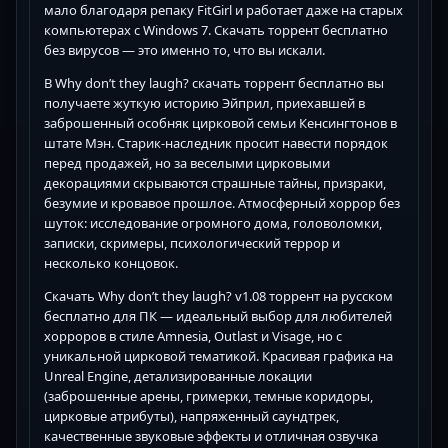
мало благодаря репаку FitGirl и работает даже на старых
компьютерах с Windows 7. Скачать торрент бесплатно
без вирусов — это именно то, что вы искали.
В Why don’t they laugh? скачать торрент бесплатно вы
получаете жуткую историю Эйприл, приехавшей в
заброшенный особняк цирковой семьи Кенсингтонов в
штате Мэн. Старик-наследник просит навести порядок
перед продажей, но за веселыми цирковыми
декорациями скрываются страшные тайны, призраки,
безумие и кровавое прошлое. Атмосферный хоррор без
шуток: исследование огромного дома, головоломки,
записки, скримеры, психологический террор и
несколько концовок.
Скачать Why don’t they laugh? v1.08 торрент на русском
бесплатно для ПК — идеальный выбор для любителей
хорроров в стиле Amnesia, Outlast и Visage, но с
уникальной цирковой тематикой. Красивая графика на
Unreal Engine, детализированные локации
(заброшенные арены, гримерки, темные коридоры,
цирковые атрибуты), напряженный саундтрек,
качественные звуковые эффекты и отличная озвучка