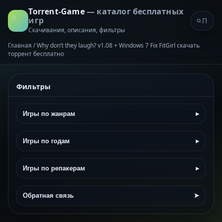
Torrent-Game
— каталог бесплатных
игр
Скачивания, описания, фильтры
Главная
/
Why don’t they laugh? v1.08 + Windows 7 Fix FitGirl скачать
торрент бесплатно
Фильтры
Игры по жанрам
▸
Игры по годам
▸
Игры по репакерам
▸
Обратная связь
➤