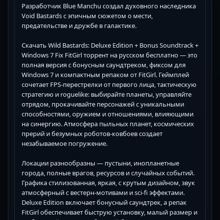
Разработчик Blue Manchu создал духовного наследника
Void Bastards с эпичным сюжетом о мести,
предательстве и дружбе в галактике.
Скачать Wild Bastards: Deluxe Edition + Bonus Soundtrack +
Windows 7 Fix FitGirl торрент на русском бесплатно — это
полная версия с бонусным саундтреком, фиксом для
Windows 7 и компактным репаком от FitGirl. Геймплей
сочетает FPS-перестрелки от первого лица, тактическую
стратегию и roguelike: выбирайте планеты, управляйте
отрядом, прокачивайте персонажей с уникальными
способностями, оружием и отношениями, влияющими
на синергию. Атмосфера пыльных планет, космических
прерий и безумных роботов-ковбоев создает
незабываемое погружение.
Локации разнообразны — пустыни, инопланетные
города, полные врагов, ресурсов и случайных событий.
Графика стилизованная, яркая, с крутым дизайном, звук
атмосферный с вестерн-мотивами и sci-fi эффектами.
Deluxe Edition включает бонусный саундтрек, а репак
FitGirl обеспечивает быструю установку, малый размер и