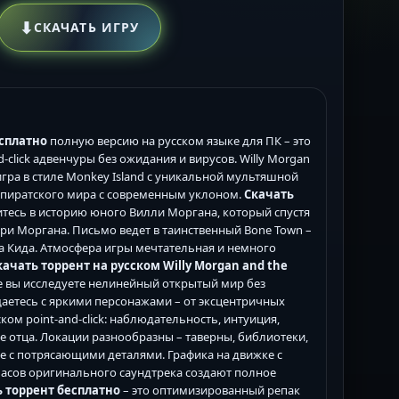
⬇
СКАЧАТЬ ИГРУ
есплатно
полную версию на русском языке для ПК – это
lick адвенчуры без ожидания и вирусов. Willy Morgan
я игра в стиле Monkey Island с уникальной мультяшной
 пиратского мира с современным уклоном.
Скачать
тесь в историю юного Вилли Моргана, который спустя
нри Моргана. Письмо ведет в таинственный Bone Town –
на Кида. Атмосфера игры мечтательная и немного
качать торрент на русском Willy Morgan and the
де вы исследуете нелинейный открытый мир без
аетесь с яркими персонажами – от эксцентричных
ом point-and-click: наблюдательность, интуиция,
 отца. Локации разнообразны – таверны, библиотеки,
се с потрясающими деталями. Графика на движке с
асов оригинального саундтрека создают полное
ть торрент бесплатно
– это оптимизированный репак