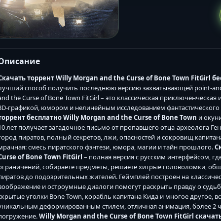
Описание
Скачать торрент Willy Morgan and the Curse of Bone Town FitGirl б
лучший способ получить последнюю версию захватывающей point-and-c
and the Curse of Bone Town FitGirl – это классическая приключенческа
3D-графикой, юмором и нелинейным исследованием фантастического
торрент бесплатно Willy Morgan and the Curse of Bone Town
и окуни
10 лет получает загадочное письмо от пропавшего отца-археолога Ге
город пиратов, полный секретов, лжи, опасностей и сокровищ капита
мрачная: смесь пиратского фэнтези, юмора, магии и тайн прошлого.
С
Curse of Bone Town FitGirl
– полная версия с русским интерфейсом, г
ограничений, собираете предметы, решаете хитрые головоломки, общ
пиратов до подозрительных жителей. Геймплей построен на классическ
воображение и остроумные диалоги помогут раскрыть правду о судьбе
скрытые уголки Bone Town, корабль капитана Кида и многое другое, в
уникальным деформированным стилем, отличная анимация, более 2 ч
погружение.
Willy Morgan and the Curse of Bone Town FitGirl скача