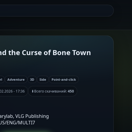
nd the Curse of Bone Town
rl
Adventure
3D
Side
Point-and-click
02.2026 - 17:36
⬇
Всего скачиваний:
450
arylab, VLG Publishing
RUS/ENG/MULTI7