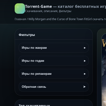
Torrent-Game
— каталог бесплатных иг
Скачивания, описания, фильтры
Главная
/
Willy Morgan and the Curse of Bone Town FitGirl скачать
Фильтры
Игры по жанрам
▸
Игры по годам
▸
Игры по репакерам
▸
Обратная связь
➤
Топ скачиваемых