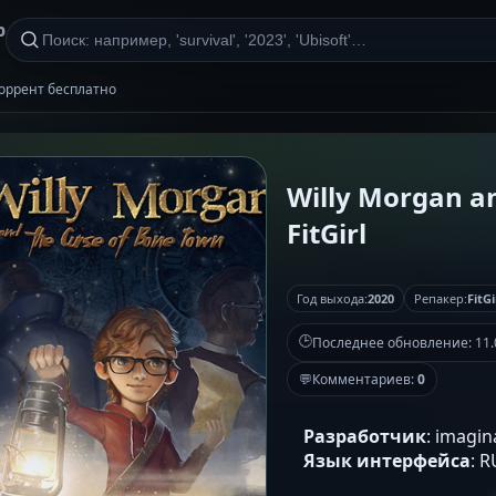
р
 торрент бесплатно
Willy Morgan a
FitGirl
Год выхода:
2020
Репакер:
FitGi
🕒
Последнее обновление:
11.
💬
Комментариев:
0
Разработчик
: imagin
Язык интерфейса
: 