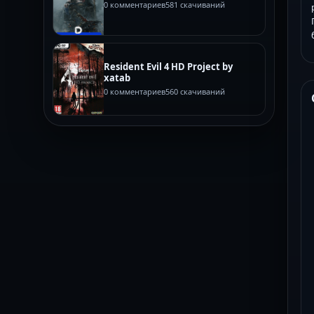
0 комментариев
581 скачиваний
Resident Evil 4 HD Project by
xatab
0 комментариев
560 скачиваний