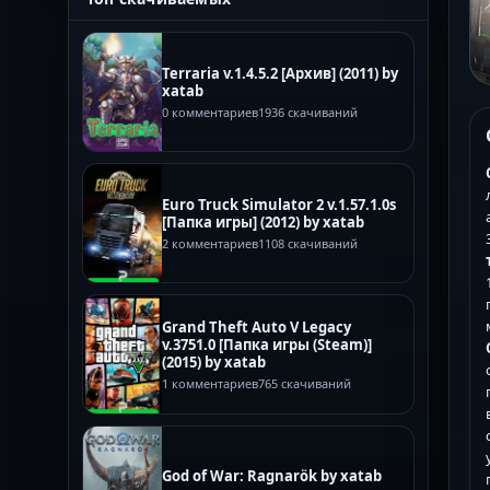
Terraria v.1.4.5.2 [Архив] (2011) by
xatab
0 комментариев
1936 скачиваний
Euro Truck Simulator 2 v.1.57.1.0s
[Папка игры] (2012) by xatab
2 комментариев
1108 скачиваний
Grand Theft Auto V Legacy
v.3751.0 [Папка игры (Steam)]
(2015) by xatab
1 комментариев
765 скачиваний
God of War: Ragnarök by xatab