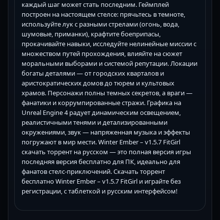
каждый шаг может стать последним. Геймплей
построен на настоящем стелсе: прячьтесь в темноте,
используйте лук с разными стрелами (огонь, вода,
шумовые, приманки), крафтите боеприпасы,
прокачивайте навыки, исследуйте нелинейные миссии с
множеством путей прохождения, влияйте на сюжет
моральными выборами и системой репутации. Локации
богаты деталями — от городских кварталов и
аристократических домов до тюрем и культовых
храмов. Персонажи полны темных секретов, а враги —
фанатики и коррумпированные стражи. Графика на
Unreal Engine 4 радует динамическим освещением,
реалистичными тенями и детализированными
окружениями, звук — напряженная музыка и эффекты
погружают в мир мести. Winter Ember – v1.5.7 FitGirl
скачать торрент на русском — это полная версия игры
последняя версия бесплатно для ПК, идеально для
фанатов стелс-приключений. Скачать торрент
бесплатно Winter Ember – v1.5.7 FitGirl и играйте без
регистрации, с таблеткой и русским интерфейсом!