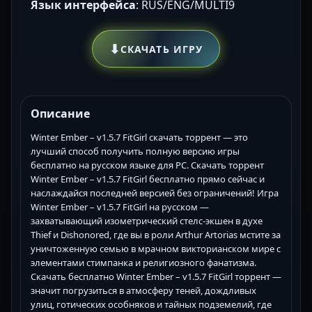
Язык интерфейса
: RUS/ENG/MULTI9
⬇
СКАЧАТЬ ИГРУ
Описание
Winter Ember – v1.5.7 FitGirl скачать торрент — это
лучший способ получить полную версию игры
бесплатно на русском языке для PC. Скачать торрент
Winter Ember – v1.5.7 FitGirl бесплатно прямо сейчас и
наслаждайся последней версией без ограничений! Игра
Winter Ember – v1.5.7 FitGirl на русском —
захватывающий изометрический стелс-экшен в духе
Thief и Dishonored, где вы в роли Arthur Artorias мстите за
уничтоженную семью в мрачном викторианском мире с
элементами стимпанка и религиозного фанатизма.
Скачать бесплатно Winter Ember – v1.5.7 FitGirl торрент —
значит погрузиться в атмосферу теней, дождливых
улиц, готических особняков и тайных подземелий, где