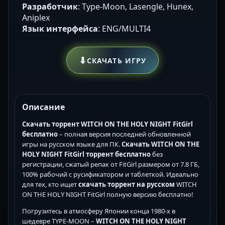
Разработчик
: Type-Moon, Lasengle, Hunex,
Aniplex
Язык интерфейса
: ENG/MULTI4
⬇
СКАЧАТЬ ИГРУ
Описание
Скачать торрент WITCH ON THE HOLY NIGHT FitGirl
бесплатно
– полная версия последней обновленной
игры на русском языке для ПК.
Скачать WITCH ON THE
HOLY NIGHT FitGirl торрент бесплатно
без
регистрации, сжатый репак от FitGirl размером от 7.8 ГБ,
100% рабочий с русификатором и таблеткой. Идеально
для тех, кто ищет
скачать торрент на русском
WITCH
ON THE HOLY NIGHT FitGirl полную версию бесплатно!
Погрузитесь в атмосферу Японии конца 1980-х в
шедевре TYPE-MOON –
WITCH ON THE HOLY NIGHT