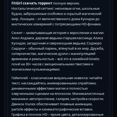
FitGirl скачать торрент
полную версию.
Ностальгический сеттинг: неоновые огни, школьные
будни, заброшенные особняки и скрытый магический
мир. Локации – от величественного дома Куондзи до
мистических измерений с потрясающими HD-фонами.
Сюжет – захватывающая история о взрослении и магии:
Аоко Аодзаки, дерзкая ведьма-старшеклассница; Алиса
Куондзи, загадочная и сверхмощная ведьма; Содзюро
Сидзуки – обычный парень, втянутый в их мир. Дружба,
соперничество, магические дуэли с манипуляцией
временем и реальностью – всё это в линейной kinetic
novel на 30+ часов с эмоциональными твистами и
эпическими кульминациями.
Геймплей – классическая визуальная новелла: читайте
текст, наслаждайтесь анимированными спрайтами,
динамичными эффектами магии и полностью
озвученными сценами на японском. Минималистичные
механики: автопрочтение, галерея, настройка скорости.
Движок Hunex обеспечивает плавные анимации,
particle-эффекты и кинематографические вставки.
Графика в полном HD – яркие цвета, детализированные