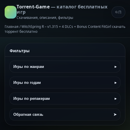
Torrent-Game
— каталог бесплатных
игр
Скачивания, описания, фильтры
Главная
/
WitchSpring R – v1.315 + 4 DLCs + Bonus Content FitGirl скачать
торрент бесплатно
Фильтры
Игры по жанрам
▸
Игры по годам
▸
Игры по репакерам
▸
Обратная связь
➤