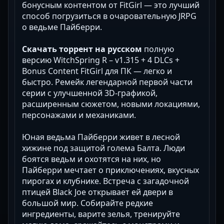
бонусным контентом от FitGirl — это лучший
способ погрузиться в очаровательную JRPG
о ведьме Пайберри.
Скачать торрент на русском
полную
версию WitchSpring R – v1.315 + 4 DLCs +
Bonus Content FitGirl для ПК — легко и
быстро. Ремейк легендарной первой части
серии с улучшенной 3D-графикой,
расширенным сюжетом, новыми локациями,
персонажами и механиками.
Юная ведьма Пайберри живет в лесной
хижине под защитой голема Балта. Люди
боятся ведьм и охотятся на них, но
Пайберри мечтает о приключениях, вкусных
пирогах и клубнике. Встреча с загадочной
птицей Black Joe открывает ей двери в
большой мир. Собирайте редкие
ингредиенты, варите зелья, тренируйте