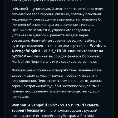
выглядит потрясающе даже на слабых ПК.
Геймплей — уникальный микс стелс-экшена и тактики:
физическое тело героини уязвимо, поэтому основная
механика — превращение в призрака, поглощение Qi
(жизненной энергии) врагов и вселение в их тела.
Проникайте незаметно, управляйте солдатами,
устраивайте диверсии, решайте загадки через
possession. Нелинейные уровни позволяют выбирать
пути прохождения — скрытно или агрессивно.
Wonhon:
A Vengeful Spirit – v1.3.5_r FitGirl скачать торрент на
русском
— отличный выбор для фанатов Dishonored,
Mark of the Ninja и стелс-игр с сверхъестественным.
Локации разнообразны и проработаны: военные базы,
деревни, храмы, леса — каждая требует хитрости и
планирования. Персонажи запоминающиеся: главная
героиня с трагичной судьбой, жестокие оккупанты с
разным вооружением, мифические существа и души
погибших.
Wonhon: A Vengeful Spirit – v1.3.5_r FitGirl скачать
торрент бесплатно
— это полная версия с русской
локализацией интерфейса и субтитрами, без DRM,