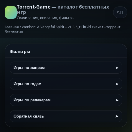
Torrent-Game
— каталог бесплатных
игр
Скачивания, описания, фильтры
Главная
/
Wonhon: A Vengeful Spirit – v1.3.5_r FitGirl скачать торрент
бесплатно
Фильтры
Игры по жанрам
▸
Игры по годам
▸
Игры по репакерам
▸
Обратная связь
➤