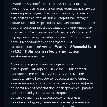
В Wonhon: A Vengeful Spirit – v1.3.5_r FitGirl скачать
торрент бесплатно вы становитесь мстительным духом
юной корейской девочки, погибшей от рук японских
оккупантов в альтернативной истории 1920-х годов.
После жестокой смерти она заключает договор с Богом
Смерти Jeoseung Saja и возвращается в мир живых как
призрак, чтобы отомстить убийцам, освободить свой
народ и помочь душам обрести покой. Сюжет полон
драмы, моральных выборов, трагедии и
сверхъестественной мести —
Wonhon: A Vengeful Spirit
– v1.3.5_r FitGirl скачать бесплатно
подарит
незабываемые эмоции.
Атмосфера игры мрачная и напряженная:
оккупированная Корея 1920-х с военными лагерями,
разрушенными деревнями, храмами и темными
подземельями. Звуковое сопровождение усиливает
ужас — шорохи, крики, мистическая музыка и эффекты
призрачных сил создают полное погружение. Графика
на движке Unity: красивая изометрия,
детализированные модели, эффекты частиц для
способностей духа, динамическое освещение — все