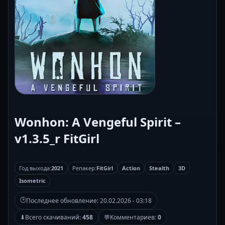
Wonhon: A Vengeful Spirit –
v1.3.5_r FitGirl
Год выхода:
2021
Репакер:
FitGirl
Action
Stealth
3D
Isometric
🕒
Последнее обновление:
20.02.2026 - 03:18
⬇
Всего скачиваний:
458
💬
Комментариев:
0