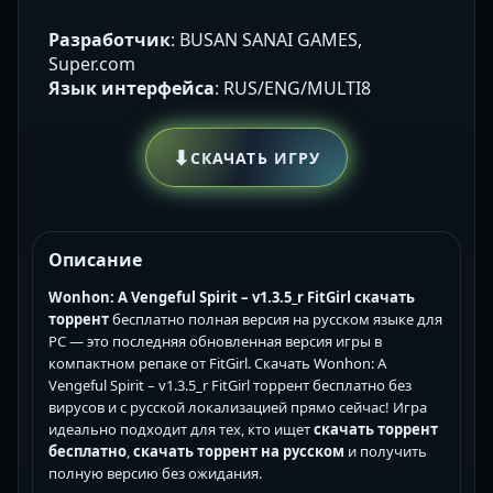
Разработчик
: BUSAN SANAI GAMES,
Super.com
Язык интерфейса
: RUS/ENG/MULTI8
⬇
СКАЧАТЬ ИГРУ
Описание
Wonhon: A Vengeful Spirit – v1.3.5_r FitGirl скачать
торрент
бесплатно полная версия на русском языке для
PC — это последняя обновленная версия игры в
компактном репаке от FitGirl. Скачать Wonhon: A
Vengeful Spirit – v1.3.5_r FitGirl торрент бесплатно без
вирусов и с русской локализацией прямо сейчас! Игра
идеально подходит для тех, кто ищет
скачать торрент
бесплатно
,
скачать торрент на русском
и получить
полную версию без ожидания.