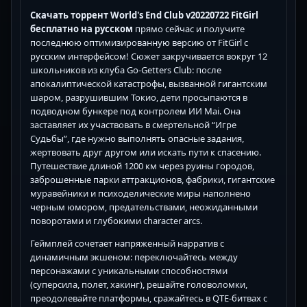
Скачать торрент World's End Club v20220722 FitGirl
бесплатно на русском
прямо сейчас и получите
последнюю оптимизированную версию от FitGirl с
русским интерфейсом! Сюжет закручивается вокруг 12
школьников из клуба Go-Getters Club: после
апокалиптической катастрофы, вызванной гигантским
шаром, разрушившим Токио, дети просыпаются в
подводном бункере под контролем ИИ Mai. Она
заставляет их участвовать в смертельной “Игре
Судьбы”, где нужно выполнять опасные задания,
жертвовать друг другом или искать пути к спасению.
Путешествие длиной 1200 км через руины городов,
заброшенные парки аттракционов, фабрики, гигантские
муравейники и психоделические миры наполнено
черным юмором, предательствами, неожиданными
поворотами и глубокими character arcs.
Геймплей сочетает напряженный нарратив с
динамичным экшеном: переключайтесь между
персонажами с уникальными способностями
(суперсила, полет, хакинг), решайте головоломки,
преодолевайте платформы, сражайтесь в QTE-битвах с