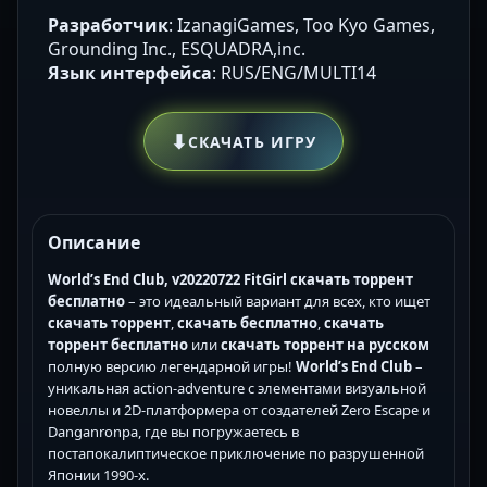
Разработчик
: IzanagiGames, Too Kyo Games,
Grounding Inc., ESQUADRA,inc.
Язык интерфейса
: RUS/ENG/MULTI14
⬇
СКАЧАТЬ ИГРУ
Описание
World’s End Club, v20220722 FitGirl скачать торрент
бесплатно
– это идеальный вариант для всех, кто ищет
скачать торрент
,
скачать бесплатно
,
скачать
торрент бесплатно
или
скачать торрент на русском
полную версию легендарной игры!
World’s End Club
–
уникальная action-adventure с элементами визуальной
новеллы и 2D-платформера от создателей Zero Escape и
Danganronpa, где вы погружаетесь в
постапокалиптическое приключение по разрушенной
Японии 1990-х.