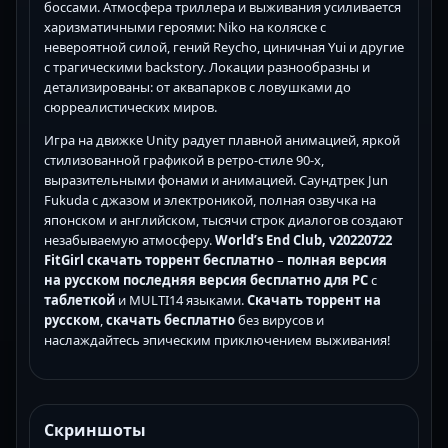
боссами. Атмосфера триллера и выживания усиливается
харизматичными героями: Niko на коляске с
невероятной силой, гений Reycho, циничная Yui и другие
с трагическими backstory. Локации разнообразны и
детализированы: от аквапарков с ловушками до
сюрреалистических миров.
Игра на движке Unity радует плавной анимацией, яркой
стилизованной графикой в ретро-стиле 90-х,
выразительными фонами и анимацией. Саундтрек Jun
Fukuda с джазом и электроникой, полная озвучка на
японском и английском, тысячи строк диалогов создают
незабываемую атмосферу.
World’s End Club, v20220722
FitGirl скачать торрент бесплатно
–
полная версия
на русском
последняя версия
бесплатно
для PC
с
таблеткой
и MULTI14 языками.
Скачать торрент на
русском
,
скачать бесплатно
без вирусов и
наслаждайтесь эпическим приключением выживания!
Скриншоты