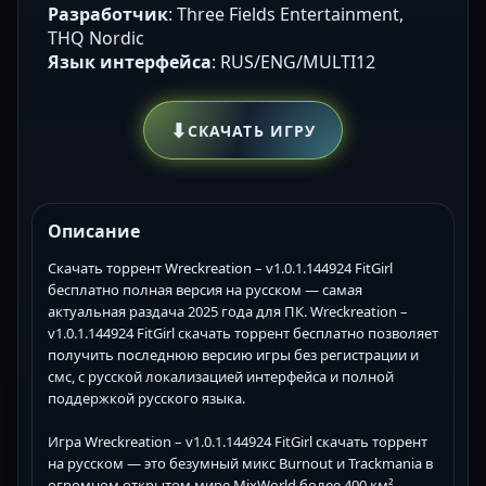
Разработчик
: Three Fields Entertainment,
THQ Nordic
Язык интерфейса
: RUS/ENG/MULTI12
⬇
СКАЧАТЬ ИГРУ
Описание
Скачать торрент Wreckreation – v1.0.1.144924 FitGirl
бесплатно полная версия на русском — самая
актуальная раздача 2025 года для ПК. Wreckreation –
v1.0.1.144924 FitGirl скачать торрент бесплатно позволяет
получить последнюю версию игры без регистрации и
смс, с русской локализацией интерфейса и полной
поддержкой русского языка.
Игра Wreckreation – v1.0.1.144924 FitGirl скачать торрент
на русском — это безумный микс Burnout и Trackmania в
огромном открытом мире MixWorld более 400 км².