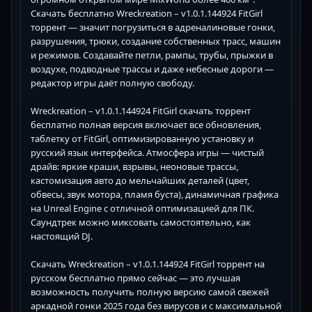
Скачать бесплатно Wreckreation – v1.0.1.144924 FitGirl
торрент — значит погрузиться в адреналиновые гонки,
разрушения, трюки, создание собственных трасс, машин
и режимов. Создавайте петли, рампы, трубы, прыжки в
воздухе, подводные трассы и даже небесные дороги —
редактор игры даёт полную свободу.
Wreckreation – v1.0.1.144924 FitGirl скачать торрент
бесплатно полная версия включает все обновления,
таблетку от FitGirl, оптимизированную установку и
русский язык интерфейса. Атмосфера игры — чистый
драйв: яркие краши, взрывы, неоновые трассы,
кастомизация авто до мельчайших деталей (цвет,
обвесы, звук мотора, пламя буста), динамичная графика
на Unreal Engine с отличной оптимизацией для ПК.
Саундтрек можно миксовать самостоятельно, как
настоящий DJ.
Скачать Wreckreation – v1.0.1.144924 FitGirl торрент на
русском бесплатно прямо сейчас — это лучшая
возможность получить полную версию самой свежей
аркадной гонки 2025 года без вирусов и с максимальной