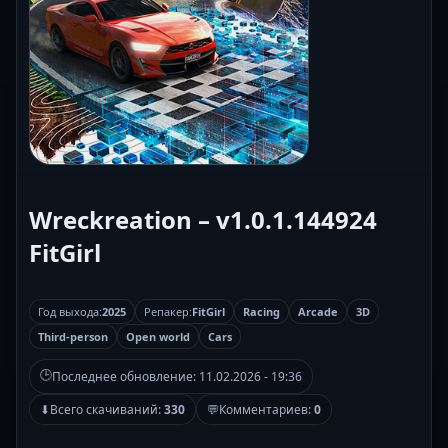
Wreckreation – v1.0.1.144924
FitGirl
Год выхода:
2025
Репакер:
FitGirl
Racing
Arcade
3D
Third-person
Open world
Cars
🕒
Последнее обновление:
11.02.2026 - 19:36
⬇
Всего скачиваний:
330
💬
Комментариев:
0