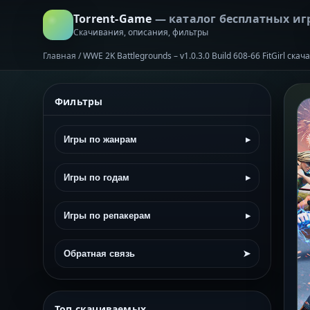
Torrent-Game
— каталог бесплатных иг
Скачивания, описания, фильтры
Главная
/
WWE 2K Battlegrounds – v1.0.3.0 Build 608-66 FitGirl ск
Фильтры
Игры по жанрам
▸
Игры по годам
▸
Игры по репакерам
▸
Обратная связь
➤
Топ скачиваемых