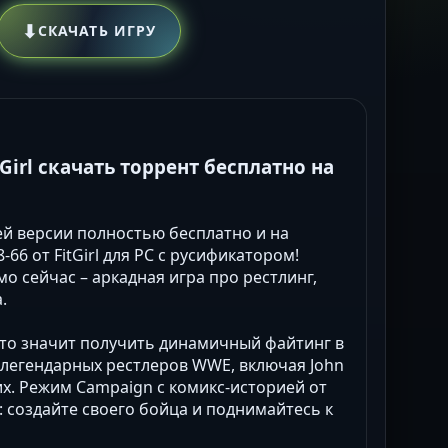
⬇
СКАЧАТЬ ИГРУ
itGirl скачать торрент бесплатно на
й версии полностью бесплатно и на
08-66 от FitGirl для PC с русификатором!
о сейчас – аркадная игра про рестлинг,
.
это значит получить динамичный файтинг в
70 легендарных рестлеров WWE, включая John
гих. Режим Campaign с комикс-историей от
т: создайте своего бойца и поднимайтесь к