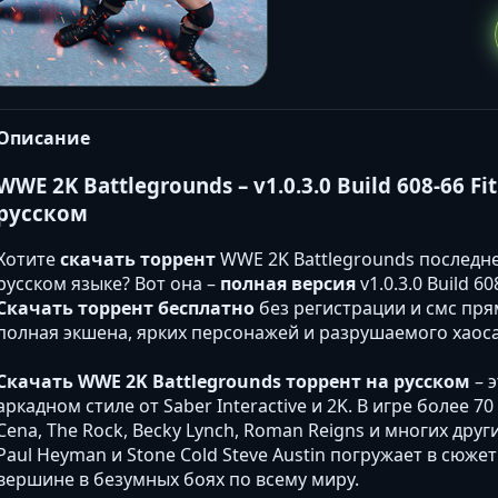
Описание
WWE 2K Battlegrounds – v1.0.3.0 Build 608-66 F
русском
Хотите
скачать торрент
WWE 2K Battlegrounds последне
русском языке? Вот она –
полная версия
v1.0.3.0 Build 6
Скачать торрент бесплатно
без регистрации и смс прям
полная экшена, ярких персонажей и разрушаемого хаоса
Скачать WWE 2K Battlegrounds торрент на русском
– 
аркадном стиле от Saber Interactive и 2K. В игре более 
Cena, The Rock, Becky Lynch, Roman Reigns и многих дру
Paul Heyman и Stone Cold Steve Austin погружает в сюже
вершине в безумных боях по всему миру.