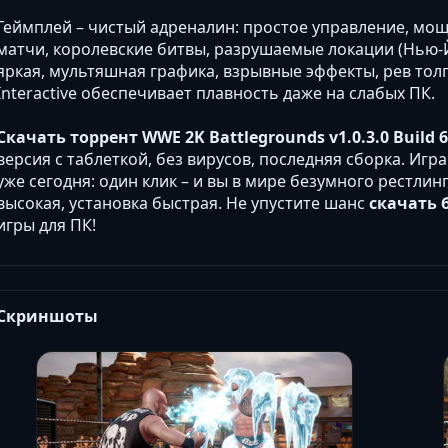
Геймплей – чистый адреналин: простое управление, мощ
матчи, королевские битвы, разрушаемые локации (Нью-Й
яркая, мультяшная графика, взрывные эффекты, рев тол
Interactive обеспечивает плавность даже на слабых ПК.
Скачать торрент WWE 2K Battlegrounds v1.0.3.0 Build 6
версия с таблеткой, без вирусов, последняя сборка. Игр
уже сегодня: один клик – и вы в мире безумного рестлин
высокая, установка быстрая. Не упустите шанс
скачать 
игры для ПК!
Скриншоты