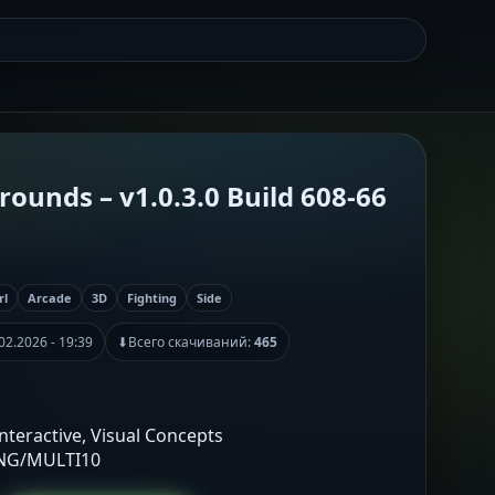
ounds – v1.0.3.0 Build 608-66
rl
Arcade
3D
Fighting
Side
02.2026 - 19:39
⬇
Всего скачиваний:
465
Interactive, Visual Concepts
ENG/MULTI10