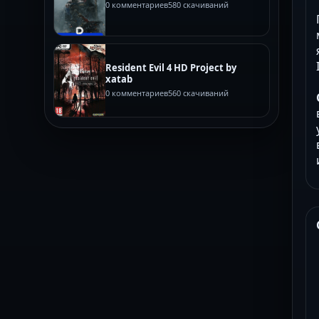
0 комментариев
580 скачиваний
Resident Evil 4 HD Project by
xatab
0 комментариев
560 скачиваний