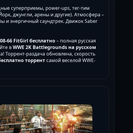
ные суперприемы, power-ups, тег-тим
орк, джунгли, арены и другие). Атмосфера –
пы и энергичный саундтрек. Движок Saber
08-66 FitGirl бесплатно
– полная русская
айте в
WWE 2K Battlegrounds на русском
га! Торрент-раздача обновлена, скорость
бесплатно торрент
самой веселой WWE-