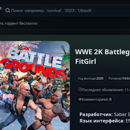
р
ачать торрент бесплатно
WWE 2K Battlegr
FitGirl
Год выхода:
2020
Репакер:
FitGi
🕒
Последнее обновление:
11.
💬
Комментариев:
0
Разработчик
: Saber 
Язык интерфейса
: 