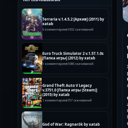
Terraria v.1.4.5.2 [Архив] (2011) by
xatab
0 комментариев
1932 скачиваний
Euro Truck Simulator 2 v.1.57.1.0s
[Папка игры] (2012) by xatab
1 комментариев
1086 скачиваний
Grand Theft Auto V Legacy
v.3751.0 [Папка игры (Steam)]
(2015) by xatab
1 комментариев
757 скачиваний
God of War: Ragnarök by xatab