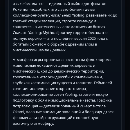
языке бесплатно — идеальный выбор для фанатов
Pokemon-подобных игр с авто-боями, где вы
коллекционируете уникальных Yaoling, развиваете их до
третьей стадии эволюции, строите команду и
сражаетесь в интенсивных автоматических битвах.
Скачать Yaoling: Mythical Journey торрент бесплатно
полную версию — это последняя версия 2025 года с
богатым сюжетом о борьбе с древним злом в
мистической Земле Древних.
Атмосфера игры пропитана восточным фольклором:
живописные локации от древних деревень и
мистических школ до демонических территорий,
трогательные истории дружбы с компаньонами,
глубокая кастомизация существ и талантов. Геймплей
сочетает исследование открытого мира,
коллекционирование сотен Yaoling, стратегическую
подготовку к боям и эмоциональные квесты. Графика
потрясающая — детализированный 2D-арт в стиле
Okami, плавные анимации эволюций и боев, саундтрек
феноменальный, погружающий в волшебную
восточную атмосферу.