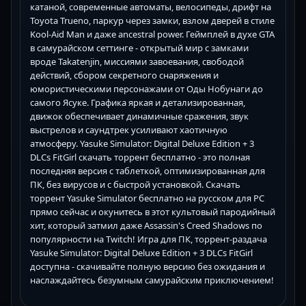
катаной, современные автоматы, велосипеды, дрифт на
Toyota Trueno, паркур через замки, взлом дверей в стиле
Kool-Aid Man и даже ancestral power. Геймплей в духе GTA
в самурайском сеттинге - открытый мир с замками
вроде Takatenjin, миссиями завоевания, свободой
действий, сбором секретного снаряжения и
юмористическими персонажами от Оды Нобунаги до
самого Ясуке. Графика яркая и детализированная,
движок обеспечивает динамичные сражения, звук
выстрелов и саундтрек усиливают хаотичную
атмосферу. Yasuke Simulator: Digital Deluxe Edition + 3
DLCs FitGirl скачать торрент бесплатно - это полная
последняя версия с таблеткой, оптимизированная для
ПК, без вирусов и с быстрой установкой. Скачать
торрент Yasuke Simulator бесплатно на русском для PC
прямо сейчас и окунитесь в этот культовый пародийный
хит, который затмил даже Assassin's Creed Shadows по
популярности на Twitch! Игра для ПК, торрент-раздача
Yasuke Simulator: Digital Deluxe Edition + 3 DLCs FitGirl
доступна - скачивайте полную версию без ожидания и
наслаждайтесь безумным самурайским приключением!