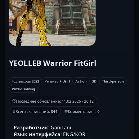
YEOLLEB Warrior FitGirl
Год выхода:
2022
Репакер:
FitGirl
Action
3D
Third-person
Puzzle solving
🕒
Последнее обновление:
11.02.2026 - 20:12
⬇
Всего скачиваний:
344
💬
Комментариев:
0
Разработчик
: GaniTani
Язык интерфейса
: ENG/KOR