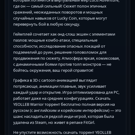
который логинится в виртуальный мир Lucis Adventure,
где он — самый сильный! Сюжет полон эпичных
сражений, неожиданных поворотов и мощных
случайных навыков от Lucky Coin, которые могут
перевернуть бой в любую секунду.
Геймплей сочетает хак-энд-слэш экшен с элементами
пазлов: мощные комбо-атаки, специальные
способности, исследование опасных локаций от
подземелий до руин, решение головоломок для
продвижения по сюжету. Атмосфера яркая, комиксовая,
с динамичными боями против толп монстров — не
бойтесь окружения, ваш герой справится!
Графика в 3D с cartoon-анимацией выглядит
потрясающе, анимации плавные, звук усиливает
каждый удар и открытие. Игра оптимизирована для PC,
работает даже на средних конфигурациях. Скачать
YEOLLEB Warrior торрент бесплатно полная версия на
русском (с английским и корейским интерфейсом) — это
шанс насладиться редкой инди-игрой, которая была
удалена из Steam, но живет в репаке FitGirl.
Не упустите возможность скачать торрент YEOLLEB