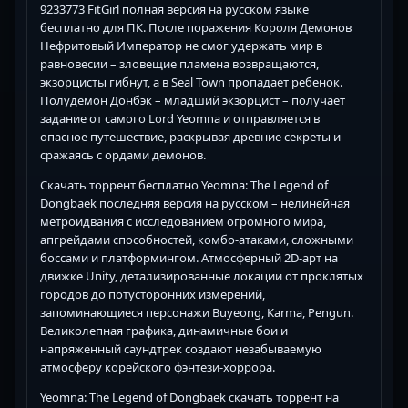
9233773 FitGirl полная версия на русском языке
бесплатно для ПК. После поражения Короля Демонов
Нефритовый Император не смог удержать мир в
равновесии – зловещие пламена возвращаются,
экзорцисты гибнут, а в Seal Town пропадает ребенок.
Полудемон Донбэк – младший экзорцист – получает
задание от самого Lord Yeomna и отправляется в
опасное путешествие, раскрывая древние секреты и
сражаясь с ордами демонов.
Скачать торрент бесплатно Yeomna: The Legend of
Dongbaek последняя версия на русском – нелинейная
метроидвания с исследованием огромного мира,
апгрейдами способностей, комбо-атаками, сложными
боссами и платформингом. Атмосферный 2D-арт на
движке Unity, детализированные локации от проклятых
городов до потусторонних измерений,
запоминающиеся персонажи Buyeong, Karma, Pengun.
Великолепная графика, динамичные бои и
напряженный саундтрек создают незабываемую
атмосферу корейского фэнтези-хоррора.
Yeomna: The Legend of Dongbaek скачать торрент на