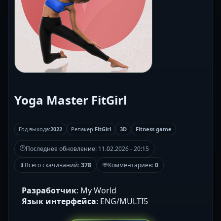
Yoga Master FitGirl
Год выхода:
2022
Репакер:
FitGirl
3D
Fitness game
🕒
Последнее обновление:
11.02.2026 - 20:15
⬇
Всего скачиваний:
378
💬
Комментариев:
0
Разработчик
: My World
Язык интерфейса
: ENG/MULTI5