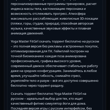
персонализированные программы тренировок, расчет
индекса массы тела, кастомизацию персонажа и
возможность отслеживать прогресс. Атмосфера
максимально расслабляющая: живописные 3D-локации
(пляжи, горы, студии, природа), спокойная авторская
музыка, качественные звуковые эффекты и плавная
анимация движений.
Yoga Master FitGirl скачать торрент бесплатно на русском
– это полная версия без рекламы и встроенных покупок,
оптимизированная для ПК. Геймплей построен на
точной биомеханике: каждая поза анимирована
профессионально, графика высокого уровня,
современный движок обеспечивает стабильную работу
даже на средних конфигурациях. Занимайтесь в любое
время, улучшайте гибкость, снимайте стресс,
укрепляйте тело и разум – всё это доступно совершенно
бесплатно через торрент-раздачу.
Скачать торрент бесплатно Yoga Master FitGirl на
русском – идеальный выбор для тех, кто ищет
качественный фитнес-симулятор йоги для дома.
Последняя версия игры с русским интерфейсом, без