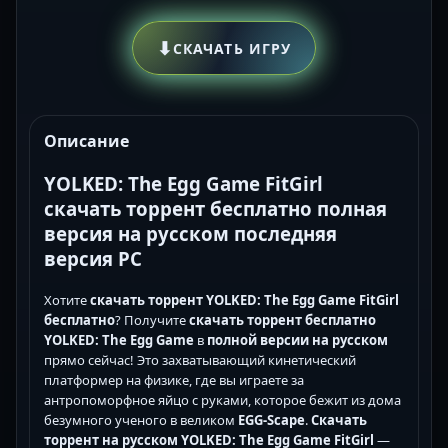
⬇
СКАЧАТЬ ИГРУ
Описание
YOLKED: The Egg Game FitGirl
скачать торрент бесплатно полная
версия на русском последняя
версия PC
Хотите
скачать торрент YOLKED: The Egg Game FitGirl
бесплатно
? Получите
скачать торрент бесплатно
YOLKED: The Egg Game
в
полной версии
на русском
прямо сейчас! Это захватывающий кинетический
платформер на физике, где вы играете за
антропоморфное яйцо с руками, которое бежит из дома
безумного ученого в великом
EGG-Scape
.
Скачать
торрент на русском YOLKED: The Egg Game FitGirl
—