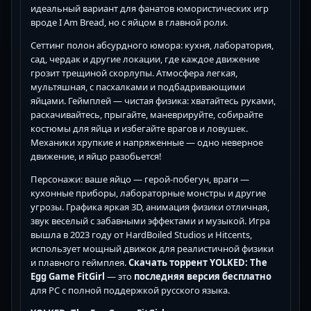
идеальный вариант для фанатов юмористических игр
вроде I Am Bread, но с яйцом в главной роли.
Сеттинг полон абсурдного юмора: кухня, лаборатория,
сад, чердак и другие локации, где каждое движение
грозит трещиной скорлупы. Атмосфера легкая,
мультяшная, с пасхалками и подбадривающими
яйцами. Геймплей — чистая физика: хватайтесь руками,
раскачивайтесь, прыгайте, маневрируйте, собирайте
костюмы для яйца и избегайте врагов и ловушек.
Механики хрупкие и напряженные — одно неверное
движение, и яйцо разобьется!
Персонажи: ваше яйцо — герой-побегун, враги —
кухонные приборы, лабораторные монстры и другие
угрозы. Графика яркая 3D, анимация физики отличная,
звук веселый с забавными эффектами и музыкой. Игра
вышла в 2023 году от HardBoiled Studios и Hitcents,
использует мощный движок для реалистичной физики
и плавного геймплея.
Скачать торрент YOLKED: The
Egg Game FitGirl
— это
последняя версия
бесплатно
для PC с полной поддержкой русского языка.