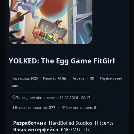
YOLKED: The Egg Game FitGirl
Год выхода:
2023
Репакер:
FitGirl
Arcade
3D
Physics-based
Side
🕒
Последнее обновление:
11.02.2026 - 20:17
⬇
Всего скачиваний:
377
💬
Комментариев:
0
Разработчик
: HardBoiled Studios, Hitcents
Язык интерфейса
: ENG/MULTI7