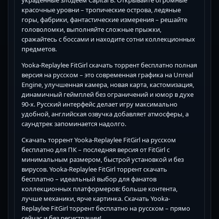
украденные злодеем Capital B. Открывайте огромные
красочные уровни – тропические острова, ледяные
горы, фабрики, фантастические измерения – решайте
головоломки, выполняйте сложные прыжки,
сражайтесь с боссами и находите сотни коллекционных
предметов.
Yooka-Replaylee FitGirl скачать торрент бесплатно полная
версия на русском – это современная графика на Unreal
Engine, улучшенная камера, новая карта, кастомизация,
динамичный геймплей без ограничений и юмор в духе
90-х. Русский интерфейс делает игру максимально
удобной, английская озвучка добавляет атмосферы, а
саундтрек запоминается надолго.
Скачать торрент Yooka-Replaylee FitGirl на русском
бесплатно для ПК – последняя версия от FitGirl с
минимальным размером, быстрой установкой и без
вирусов. Yooka-Replaylee FitGirl торрент скачать
бесплатно – идеальный выбор для фанатов
коллекционных платформеров: больше контента,
лучше механики, ярче картинка. Скачать Yooka-
Replaylee FitGirl торрент бесплатно на русском – прямо
сейчас и без регистрации!