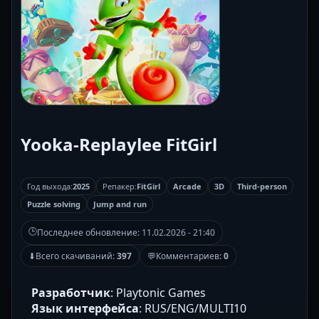
Yooka-Replaylee FitGirl
Год выхода:
2025
Репакер:
FitGirl
Arcade
3D
Third-person
Puzzle solving
Jump and run
🕒
Последнее обновление:
11.02.2026 - 21:40
⬇
Всего скачиваний:
397
💬
Комментариев:
0
Разработчик
: Playtonic Games
Язык интерфейса
: RUS/ENG/MULTI10