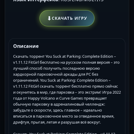
⬇
СКАЧАТЬ ИГРУ
Описание
Скачать торрент You Suck at Parking: Complete Edition –
v1.11.12 FitGirl бесплатно на русском полная версия – это
лучший способ получить последнюю версию
хардкорной парковочной аркады для PC без
ограничений. You Suck at Parking: Complete Edition –
v1.11.12 FitGirl скачать торрент бесплатно прямо сейчас
и окунитесь в мир, где парковка – это экстрим! Игра 2022
года от Happy Volcano и Curve Games превращает
обычную парковку в адреналиновый челлендж:
забудьте о скорости, здесь главное – идеально
вписаться в парковочное место за отведенное время,
дрифтуя, прыгая, летая и разрушая всё вокруг.
Скачать You Suck at Parking: Complete Edition – v1.11.12