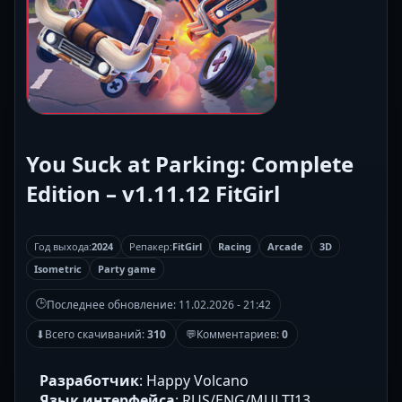
You Suck at Parking: Complete
Edition – v1.11.12 FitGirl
Год выхода:
2024
Репакер:
FitGirl
Racing
Arcade
3D
Isometric
Party game
🕒
Последнее обновление:
11.02.2026 - 21:42
⬇
Всего скачиваний:
310
💬
Комментариев:
0
Разработчик
: Happy Volcano
Язык интерфейса
: RUS/ENG/MULTI13