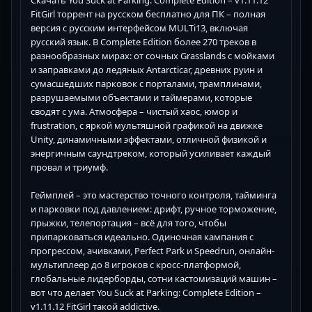
FitGirl торрент на русском бесплатно для ПК – полная
версия с русским интерфейсом MULTi13, включая
русский язык. В Complete Edition более 270 треков в
разнообразных мирах: от сочных Grasslands с мойками
и заправками до ледяных Antarcticar, древних руин и
сумасшедших парковок с порталами, трамплинами,
разрушаемыми объектами и таймерами, которые
сводят с ума. Атмосфера – чистый хаос, юмор и
frustration, с яркой мультяшной графикой на движке
Unity, динамичными эффектами, отличной физикой и
энергичным саундтреком, который усиливает каждый
провал и триумф.
Геймплей – это мастерство точного контроля, тайминга
и парковки под давлением: дрифт, ручное торможение,
прыжки, телепортация – всё для того, чтобы
припарковаться идеально. Одиночная кампания с
прогрессом, ачивками, Perfect Park и Speedrun, онлайн-
мультиплеер до 8 игроков с кросс-платформой,
глобальные лидерборды, сотни кастомизаций машин –
вот что делает You Suck at Parking: Complete Edition –
v1.11.12 FitGirl такой addictive.