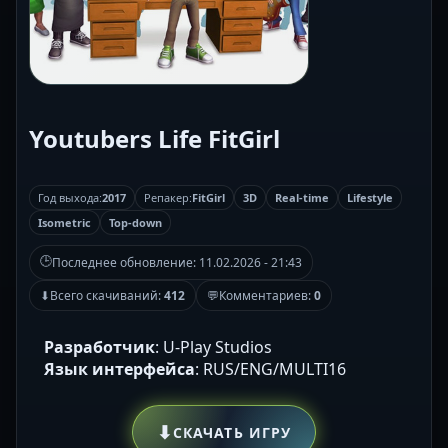
Youtubers Life FitGirl
Год выхода:
2017
Репакер:
FitGirl
3D
Real-time
Lifestyle
Isometric
Top-down
🕒
Последнее обновление:
11.02.2026 - 21:43
⬇
Всего скачиваний:
412
💬
Комментариев:
0
Разработчик
: U-Play Studios
Язык интерфейса
: RUS/ENG/MULTI16
⬇
СКАЧАТЬ ИГРУ