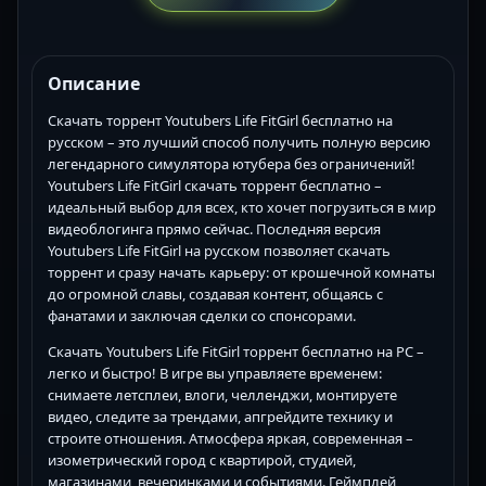
Описание
Скачать торрент Youtubers Life FitGirl бесплатно на
русском – это лучший способ получить полную версию
легендарного симулятора ютубера без ограничений!
Youtubers Life FitGirl скачать торрент бесплатно –
идеальный выбор для всех, кто хочет погрузиться в мир
видеоблогинга прямо сейчас. Последняя версия
Youtubers Life FitGirl на русском позволяет скачать
торрент и сразу начать карьеру: от крошечной комнаты
до огромной славы, создавая контент, общаясь с
фанатами и заключая сделки со спонсорами.
Скачать Youtubers Life FitGirl торрент бесплатно на PC –
легко и быстро! В игре вы управляете временем:
снимаете летсплеи, влоги, челленджи, монтируете
видео, следите за трендами, апгрейдите технику и
строите отношения. Атмосфера яркая, современная –
изометрический город с квартирой, студией,
магазинами, вечеринками и событиями. Геймплей